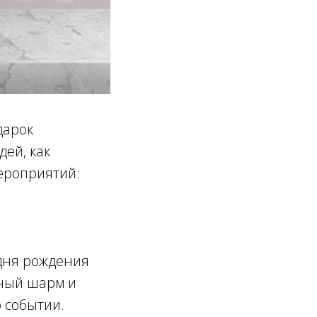
дарок
ей, как
ероприятий:
 дня рождения
ьный шарм и
 событии.