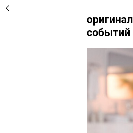
Печать н
оригинал
событий 