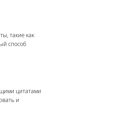
ы, такие как
ый способ
ющими цитатами
овать и