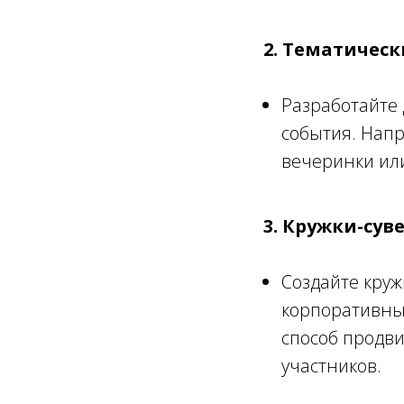
2. Тематичес
Разработайте 
события. Напр
вечеринки или
3. Кружки-су
Создайте круж
корпоративны
способ продв
участников.