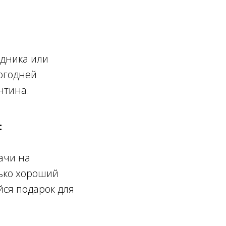
здника или
огодней
нтина.
:
ачи на
ько хороший
ся подарок для