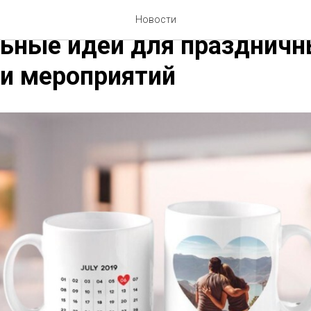
а кружках как подарок:
Новости
ьные идеи для празднич
и мероприятий