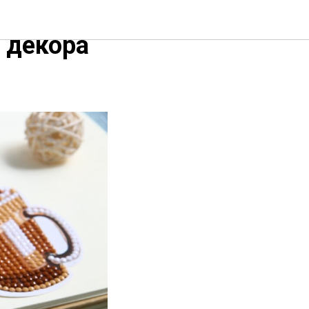
ания
 декора