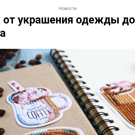
вных способов использов
Новости
 от украшения одежды до
а