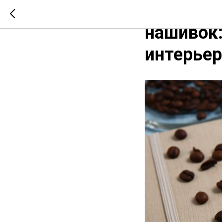
5 креати
нашивок:
интерьер