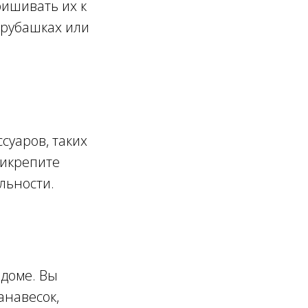
ришивать их к
, рубашках или
суаров, таких
рикрепите
льности.
 доме. Вы
анавесок,